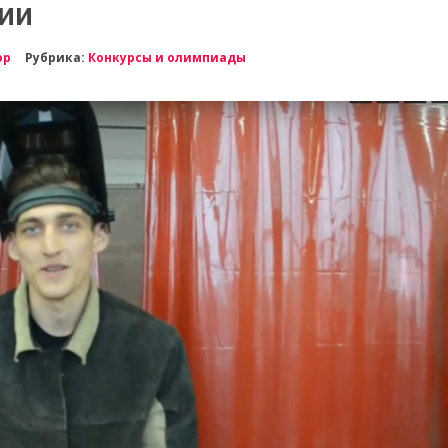
ии
ор
Рубрика:
Конкурсы и олимпиады