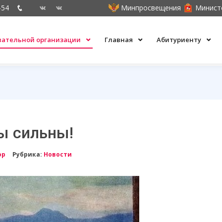
-54
Минпросвещения
Минист
овательной организации
Главная
Абитуриенту
ы сильны!
ор
Рубрика:
Новости