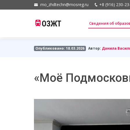
mo_zhdtechn@mosreg.ru
+8 (916) 230-23
ОЗЖТ
Сведения об образ
Опубликовано: 18.03.2026
Автор:
Данила Васил
«Моё Подмосков