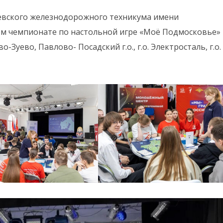
уевского железнодорожного техникума имени
ом чемпионате по настольной игре «Моё Подмосковье»
во-Зуево, Павлово- Посадский г.о., г.о. Электросталь, г.о.