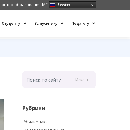
ерство образования МО
Russian
Студенту
Выпускнику
Педагогу
Искать
Рубрики
Абилимпикс