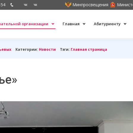
-54
Минпросвещения
Минист
овательной организации
Главная
Абитуриенту
ьевых
Категории:
Новости
Тэги:
Главная страница
ье»