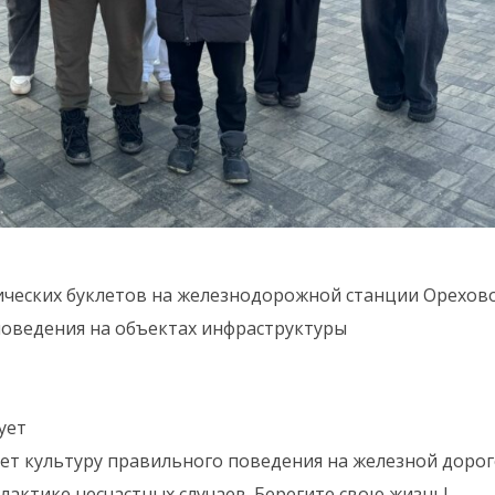
ических буклетов на железнодорожной станции Орехов
поведения на объектах инфраструктуры
ует
т культуру правильного поведения на железной дорог
актике несчастных случаев. Берегите свою жизнь!