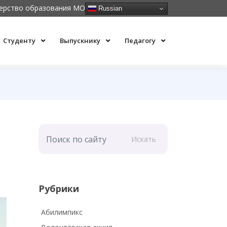
ерство образования МО
Russian
Студенту
Выпускнику
Педагогу
Искать
Рубрики
Абилимпикс