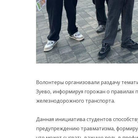
Волонтеры организовали раздачу темат
Зуево, информируя горожан о правилах 
железнодорожного транспорта.
Данная инициатива студентов способств
предупреждению травматизма, формируе
что может сыграть важную роль в профил