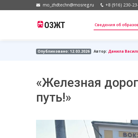
mo_zhdtechn@mosreg.ru
+8 (916) 230-23
ОЗЖТ
Сведения об образ
Опубликовано: 12.03.2026
Автор:
Данила Васил
«Железная дорог
путь!»