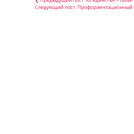
❮ Предыдущий пост: «В единстве – сила»
Следующий пост: Профориентационный к