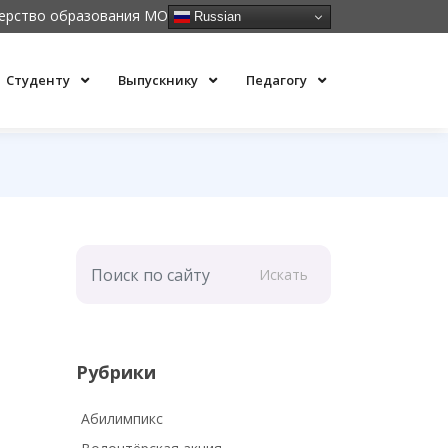
ерство образования МО
Russian
Студенту
Выпускнику
Педагогу
Искать
Рубрики
Абилимпикс