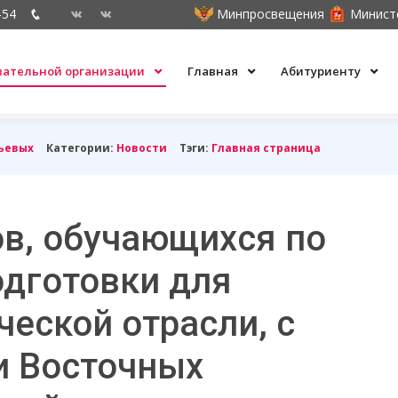
-54
Минпросвещения
Минист
овательной организации
Главная
Абитуриенту
ьевых
Категории:
Новости
Тэги:
Главная страница
ов, обучающихся по
дготовки для
ческой отрасли, с
и Восточных