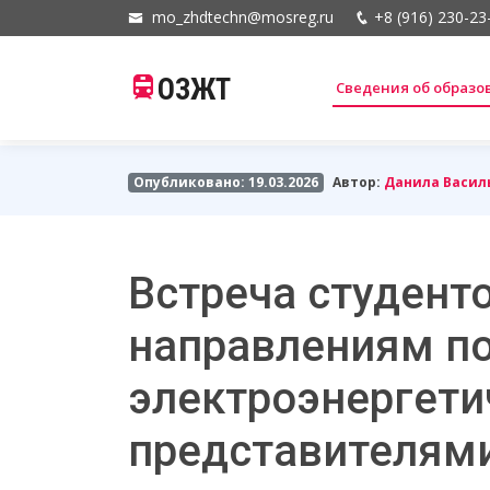
mo_zhdtechn@mosreg.ru
+8 (916) 230-23
ОЗЖТ
Сведения об образ
Опубликовано: 19.03.2026
Автор:
Данила Васил
Встреча студент
направлениям по
электроэнергети
представителям