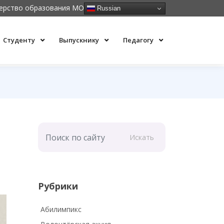
ерство образования МО
Russian
Студенту
Выпускнику
Педагогу
Искать
Рубрики
Абилимпикс