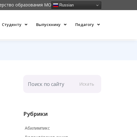
ерство образования МО
Russian
Студенту
Выпускнику
Педагогу
Искать
Рубрики
Абилимпикс