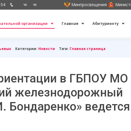
-54
Минпросвещения
Минист
овательной организации
Главная
Абитуриенту
ьевых
Категории:
Новости
Тэги:
Главная страница
риентации в ГБПОУ МО
кий железнодорожный
И. Бондаренко» ведется