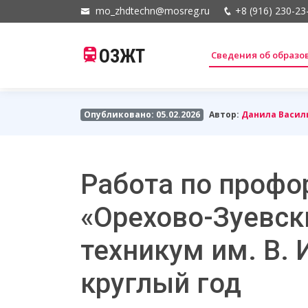
mo_zhdtechn@mosreg.ru
+8 (916) 230-23
ОЗЖТ
Сведения об образ
Опубликовано: 05.02.2026
Автор:
Данила Васил
Работа по профо
«Орехово-Зуевс
техникум им. В. 
круглый год