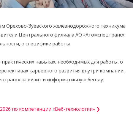
нтам Орехово-Зуевского железнодорожного техникума
авители Центрального филиала АО «Атомспецтранс».
льности, о специфике работы.
 практических навыках, необходимых для работы, о
ерспективах карьерного развития внутри компании.
цтранс» за визит и информативную беседу.
026 по компетенции «Веб-технологии» ❯