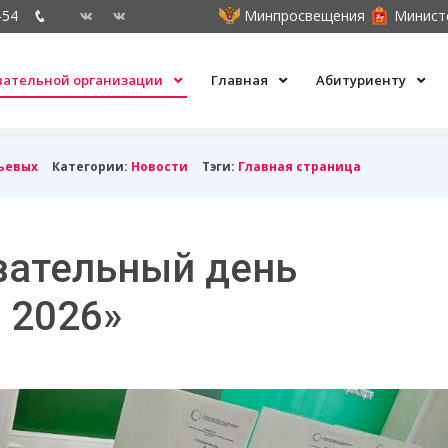
-54
Минпросвещения
Минист
овательной организации
Главная
Абитуриенту
ьевых
Категории:
Новости
Тэги:
Главная страница
вательный день
 2026»