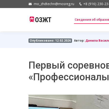
mo_zhdtechn@mosreg.ru
+8 (916) 230-23
ОЗЖТ
Сведения об образ
Опубликовано: 12.02.2026
Автор:
Данила Васил
Первый соревно
«Профессионалы