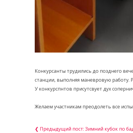
Конкурсанты трудились до позднего веч
станции, выполняя маневровую работу. Р
У конкурспнтов присутсвует дух сопернич
Желаем участникам преодолеть все испыт
❮ Предыдущий пост: Зимний кубок по б