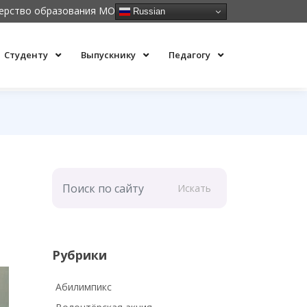
ерство образования МО
Russian
Студенту
Выпускнику
Педагогу
Искать
Рубрики
Абилимпикс