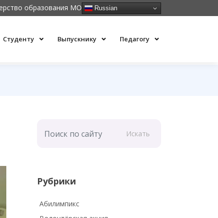
ерство образования МО
Russian
Студенту
Выпускнику
Педагогу
Искать
Рубрики
Абилимпикс