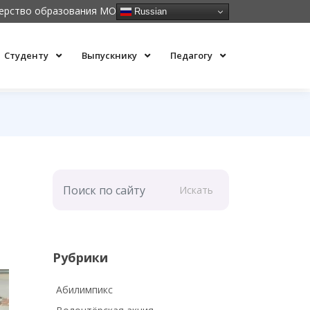
ерство образования МО
Russian
Студенту
Выпускнику
Педагогу
Искать
Рубрики
Абилимпикс