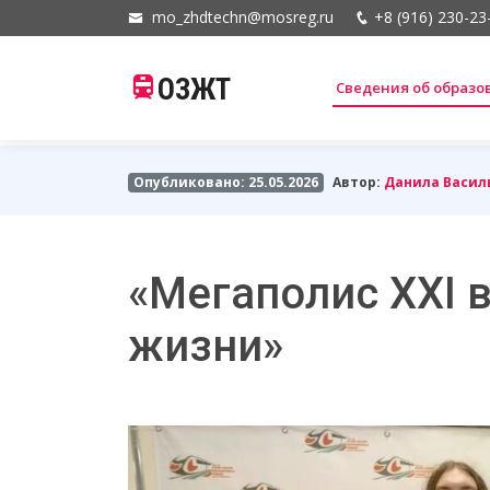
mo_zhdtechn@mosreg.ru
+8 (916) 230-23
ОЗЖТ
Сведения об образ
Опубликовано: 25.05.2026
Автор:
Данила Васил
«Мегаполис XXI в
жизни»