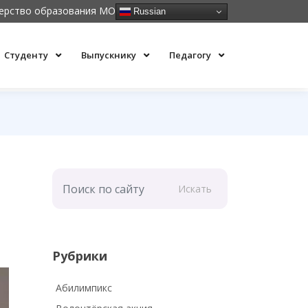
ерство образования МО
Russian
Студенту
Выпускнику
Педагогу
Искать
Рубрики
Абилимпикс