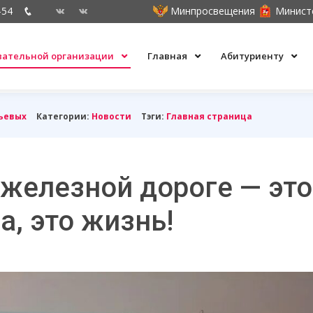
-54
Минпросвещения
Минист
овательной организации
Главная
Абитуриенту
ьевых
Категории:
Новости
Тэги:
Главная страница
 железной дороге — это
а, это жизнь!