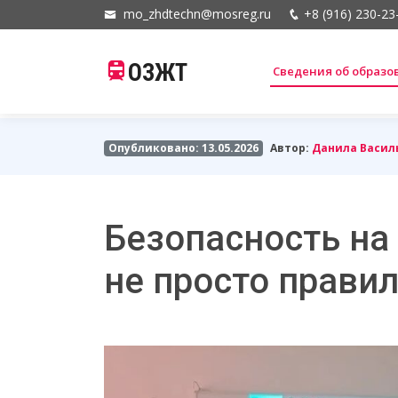
mo_zhdtechn@mosreg.ru
+8 (916) 230-23
ОЗЖТ
Сведения об образ
Опубликовано: 13.05.2026
Автор:
Данила Васил
Безопасность на
не просто правил