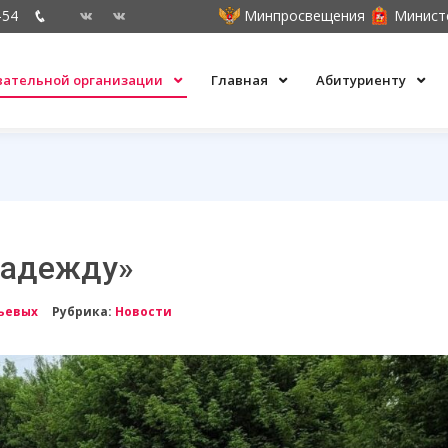
-54
Минпросвещения
Минист
овательной организации
Главная
Абитуриенту
Надежду»
ьевых
Рубрика:
Новости