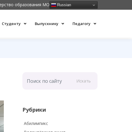
ерство образования МО
Russian
Студенту
Выпускнику
Педагогу
Искать
Рубрики
Абилимпикс