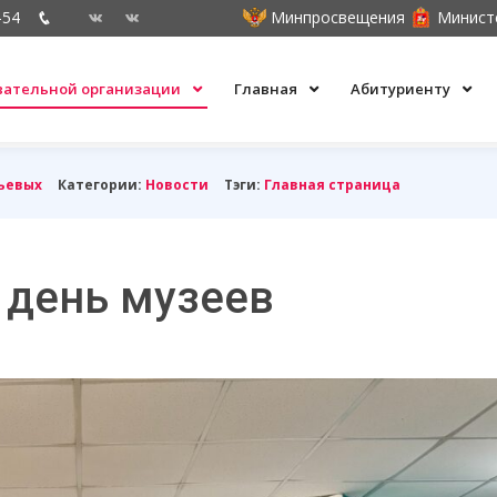
-54
Минпросвещения
Минист
овательной организации
Главная
Абитуриенту
ьевых
Категории:
Новости
Тэги:
Главная страница
день музеев