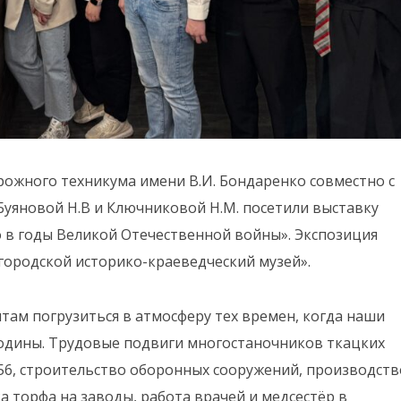
ожного техникума имени В.И. Бондаренко совместно с
уяновой Н.В и Ключниковой Н.М. посетили выставку
 в годы Великой Отечественной войны». Экспозиция
городской историко-краеведческий музей».
там погрузиться в атмосферу тех времен, когда наши
Родины. Трудовые подвиги многостаночников ткацких
856, строительство оборонных сооружений, производств
а торфа на заводы, работа врачей и медсестёр в