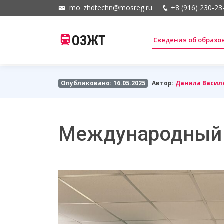
mo_zhdtechn@mosreg.ru
+8 (916) 230-23
ОЗЖТ
Сведения об образ
Опубликовано: 16.05.2025
Автор:
Данила Васил
Международный 