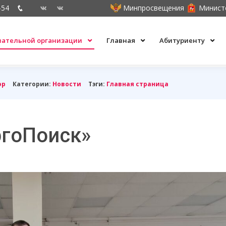
-54
Минпросвещения
Минист
овательной организации
Главная
Абитуриенту
ор
Категории:
Новости
Тэги:
Главная страница
ргоПоиск»