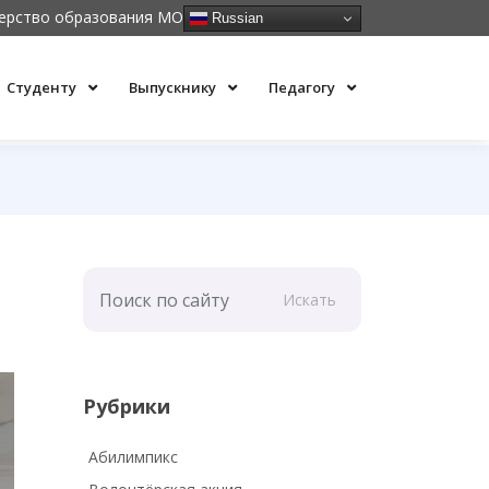
ерство образования МО
Russian
Студенту
Выпускнику
Педагогу
Искать
Рубрики
Абилимпикс