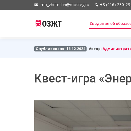
mo_zhdtechn@mosreg.ru
+8 (916) 230-23
ОЗЖТ
Сведения об образ
Опубликовано: 16.12.2024
Автор:
Администрат
Квест-игра «Эне