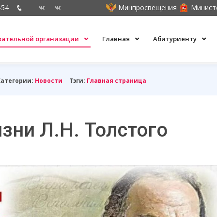
-54
Минпросвещения
Минист
овательной организации
Главная
Абитуриенту
Категории:
Новости
Тэги:
Главная страница
зни Л.Н. Толстого