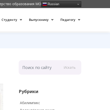
ерство образования МО
Russian
Студенту
Выпускнику
Педагогу
Искать
Рубрики
Абилимпикс