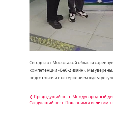
Сегодня от Московской области соревнуе
компетенции «Веб-дизайн». Мы уверены,
подготовки и с нетерпением ждем резул
❮ Предыдущий пост: Международный де
Следующий пост: Поклонимся великим т