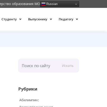
ерство образования МО
Russian
Студенту
Выпускнику
Педагогу
Искать
Рубрики
Абилимпикс