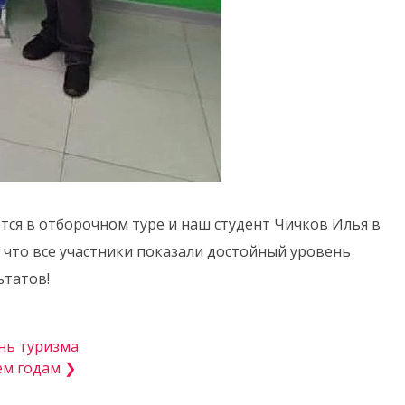
тся в отборочном туре и наш студент Чичков Илья в
 что все участники показали достойный уровень
ьтатов!
нь туризма
ем годам ❯