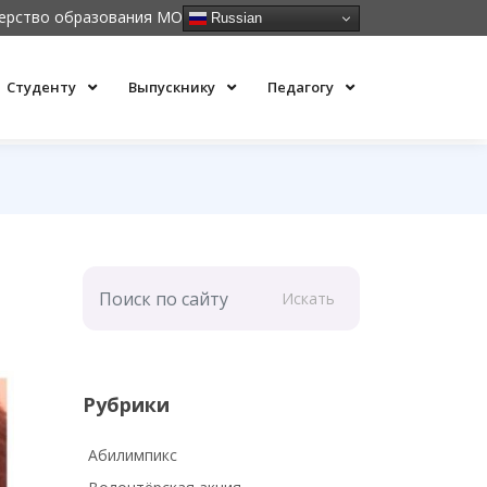
ерство образования МО
Russian
Студенту
Выпускнику
Педагогу
Искать
Рубрики
Абилимпикс