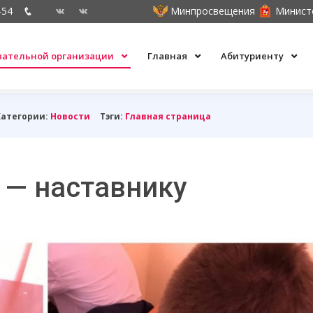
-54
Минпросвещения
Минист
овательной организации
Главная
Абитуриенту
Категории:
Новости
Тэги:
Главная страница
 — наставнику