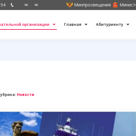
-54
Минпросвещения
Минист
овательной организации
Главная
Абитуриенту
Рубрика:
Новости