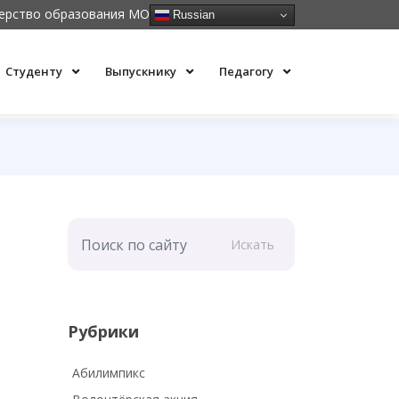
ерство образования МО
Russian
Студенту
Выпускнику
Педагогу
Искать
Рубрики
Абилимпикс