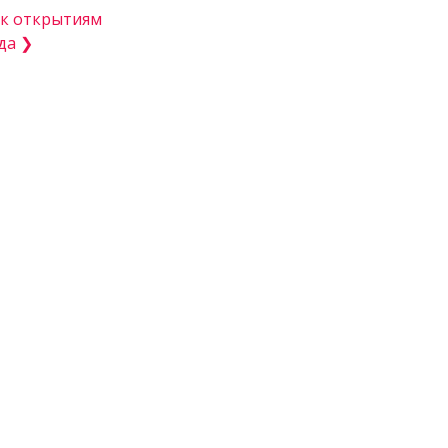
 к открытиям
да ❯