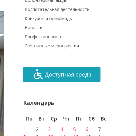
Волонтёрская акция
Воспитательная деятельность
Конкурсы и олимпиады
Новости
Профессионалитет
Спортивные мероприятия
Доступная среда
Календарь
Пн
Вт
Ср
Чт
Пт
Сб
Вс
1
2
3
4
5
6
7