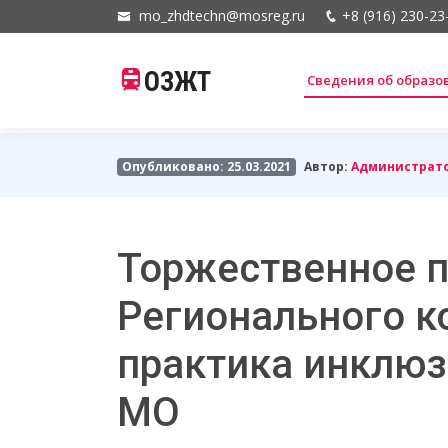
mo_zhdtechn@mosreg.ru
+8 (916) 230-23
ОЗЖТ
Сведения об образ
Опубликовано: 25.03.2021
Автор:
Администрат
Торжественное п
Регионального к
практика инклюз
МО