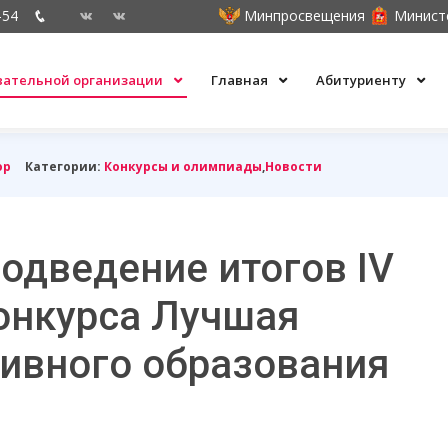
-54
Минпросвещения
Минист
овательной организации
Главная
Абитуриенту
ор
Категории:
Конкурсы и олимпиады
,
Новости
одведение итогов IV
онкурса Лучшая
ивного образования