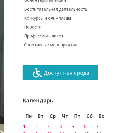
Волонтёрская акция
Воспитательная деятельность
Конкурсы и олимпиады
Новости
Профессионалитет
Спортивные мероприятия
Доступная среда
Календарь
Пн
Вт
Ср
Чт
Пт
Сб
Вс
1
2
3
4
5
6
7