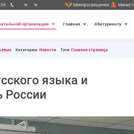
-54
Минпросвещения
Минист
овательной организации
Главная
Абитуриенту
ьевых
Категории:
Новости
Тэги:
Главная страница
усского языка и
ь России