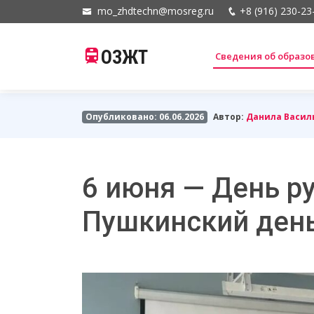
mo_zhdtechn@mosreg.ru
+8 (916) 230-23
ОЗЖТ
Сведения об образ
Опубликовано: 06.06.2026
Автор:
Данила Васил
6 июня — День р
Пушкинский ден