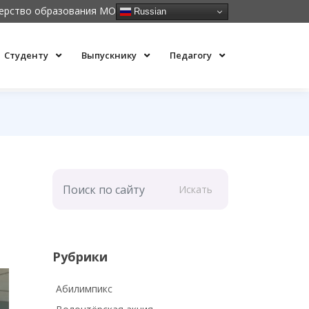
ерство образования МО
Russian
Студенту
Выпускнику
Педагогу
Искать
Рубрики
Абилимпикс