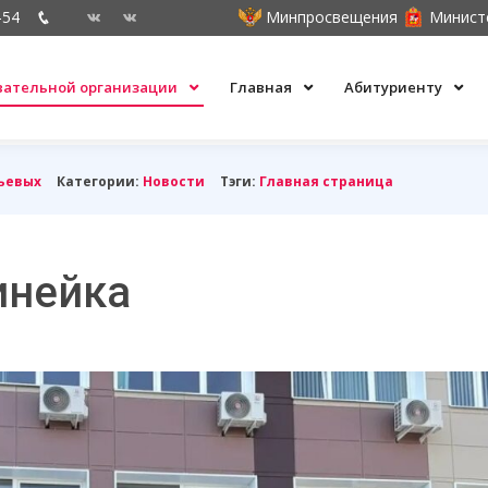
-54
Минпросвещения
Минист
овательной организации
Главная
Абитуриенту
ьевых
Категории:
Новости
Тэги:
Главная страница
инейка