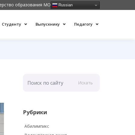
ерство образования МО
Russian
Студенту
Выпускнику
Педагогу
Искать
Рубрики
Абилимпикс