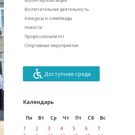
Волонтёрская акция
Воспитательная деятельность
Конкурсы и олимпиады
Новости
Профессионалитет
Спортивные мероприятия
Доступная среда
Календарь
Пн
Вт
Ср
Чт
Пт
Сб
Вс
1
2
3
4
5
6
7