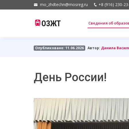
mo_zhdtechn@mosreg.ru
+8 (916) 230-23
ОЗЖТ
Сведения об образ
Опубликовано: 11.06.2026
Автор:
Данила Васил
День России!