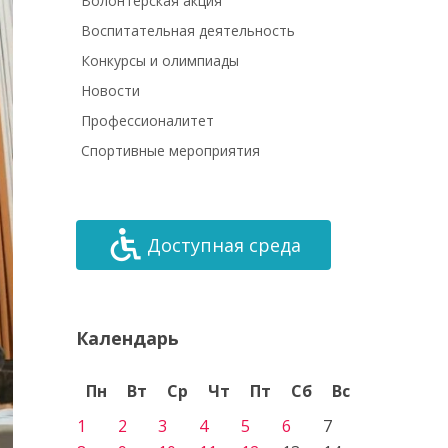
Волонтёрская акция
Воспитательная деятельность
Конкурсы и олимпиады
Новости
Профессионалитет
Спортивные мероприятия
Доступная среда
Календарь
Пн
Вт
Ср
Чт
Пт
Сб
Вс
1
2
3
4
5
6
7