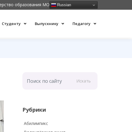
ерство образования МО
Russian
Студенту
Выпускнику
Педагогу
Искать
Рубрики
Абилимпикс