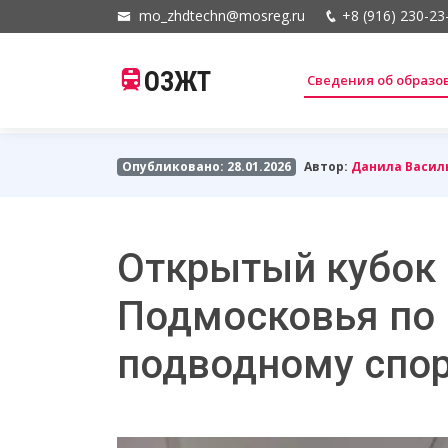
mo_zhdtechn@mosreg.ru
+8 (916) 230-23
ОЗЖТ
Сведения об образ
Опубликовано: 28.01.2026
Автор:
Данила Васил
Открытый кубок 
Подмосковья по
подводному спор