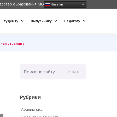
ерство образования МО
Russian
Студенту
Выпускнику
Педагогу
вная страница
Искать
Рубрики
Абилимпикс