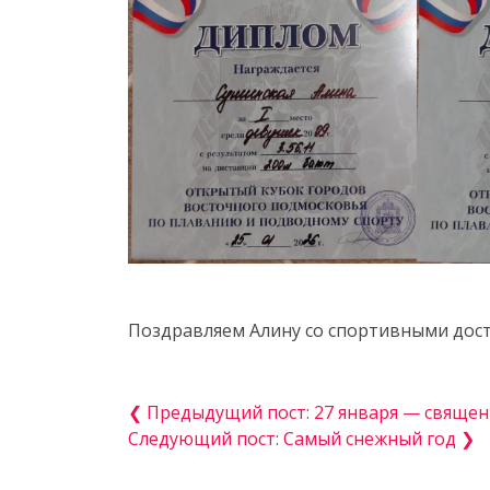
Поздравляем Алину со спортивными дост
❮ Предыдущий пост: 27 января — священ
Следующий пост: Самый снежный год ❯