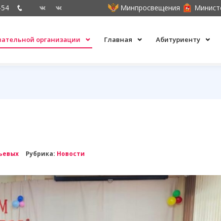
-54
Минпросвещения
Минист
овательной организации
Главная
Абитуриенту
ьевых
Рубрика:
Новости