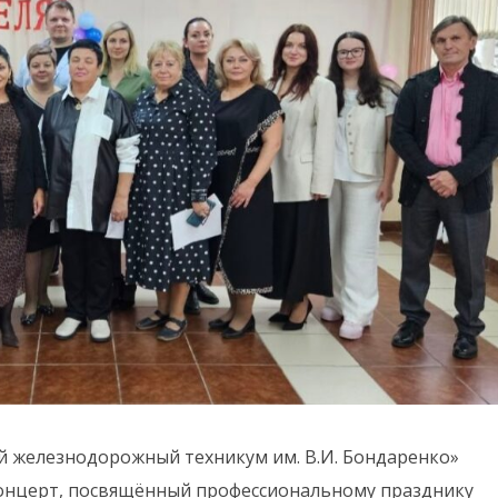
й железнодорожный техникум им. В.И. Бондаренко»
онцерт, посвящённый профессиональному празднику