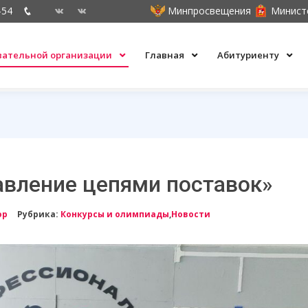
-54
Минпросвещения
Минист
овательной организации
Главная
Абитуриенту
авление цепями поставок»
ор
Рубрика:
Конкурсы и олимпиады
,
Новости