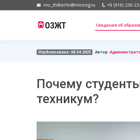
mo_zhdtechn@mosreg.ru
+8 (916) 230-23
ОЗЖТ
Сведения об образ
Опубликовано: 08.04.2025
Автор:
Администрат
Почему студент
техникум?