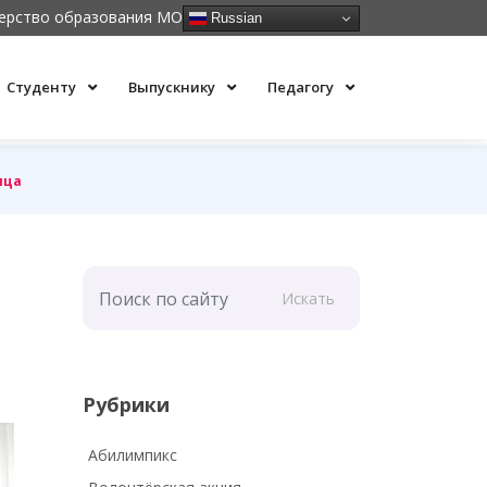
ерство образования МО
Russian
Студенту
Выпускнику
Педагогу
ица
Искать
Рубрики
Абилимпикс