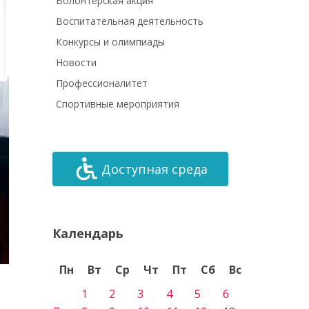
Волонтёрская акция
Воспитательная деятельность
Конкурсы и олимпиады
Новости
Профессионалитет
Спортивные мероприятия
Доступная среда
Календарь
Пн
Вт
Ср
Чт
Пт
Сб
Вс
1
2
3
4
5
6