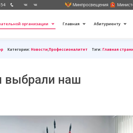
-54
Минпросвещения
Минист
овательной организации
Главная
Абитуриенту
ор
Категории:
Новости
,
Профессионалитет
Тэги:
Главная стран
ы выбрали наш