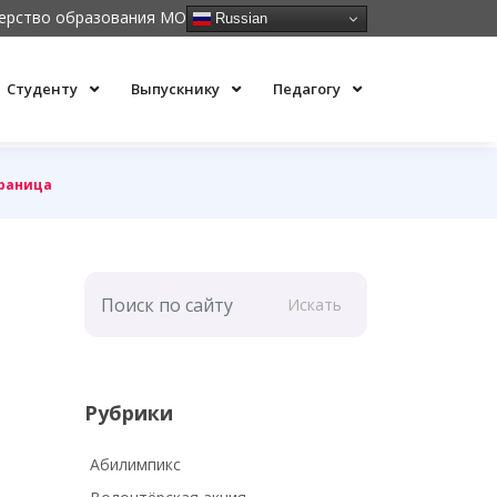
ерство образования МО
Russian
Студенту
Выпускнику
Педагогу
траница
Искать
Рубрики
Абилимпикс