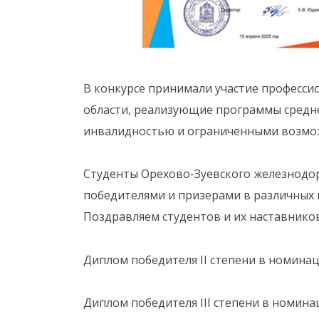
В конкурсе принимали участие професс
области, реализующие программы средне
инвалидностью и ограниченными возмо
Студенты Орехово-Зуевского железнодор
победителями и призерами в различных 
Поздравляем студентов и их наставников
️Диплом победителя II степени в номина
️Диплом победителя III степени в номин