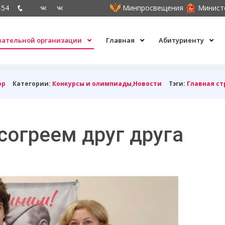
-54
Минпросвещения
Минист
овательной организации
Главная
Абитуриенту
ор
Категории:
Конкурсы и олимпиады
,
Новости
Тэги:
Главная с
огреем друг друга