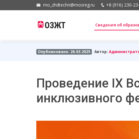
mo_zhdtechn@mosreg.ru
+8 (916) 230-23
ОЗЖТ
Сведения об образ
Опубликовано: 26.03.2025
Автор:
Администрат
Проведение IX В
инклюзивного ф