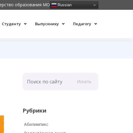
ерство образования МО
Russian
Студенту
Выпускнику
Педагогу
Искать
Рубрики
Абилимпикс