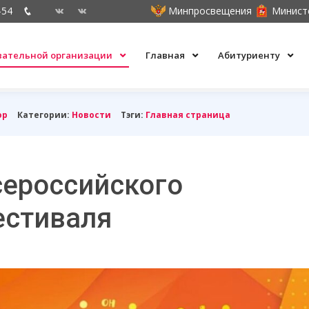
-54
Минпросвещения
Минист
овательной организации
Главная
Абитуриенту
ор
Категории:
Новости
Тэги:
Главная страница
сероссийского
естиваля