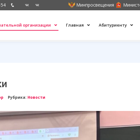
-54
Минпросвещения
Минист
овательной организации
Главная
Абитуриенту
ки
ор
Рубрика:
Новости