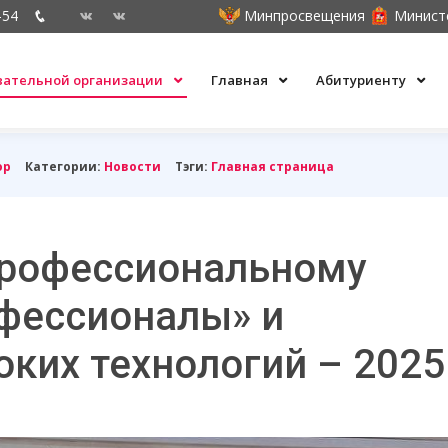
-54
Минпросвещения
Минист
овательной организации
Главная
Абитуриенту
ор
Категории:
Новости
Тэги:
Главная страница
профессиональному
фессионалы» и
ких технологий – 2025