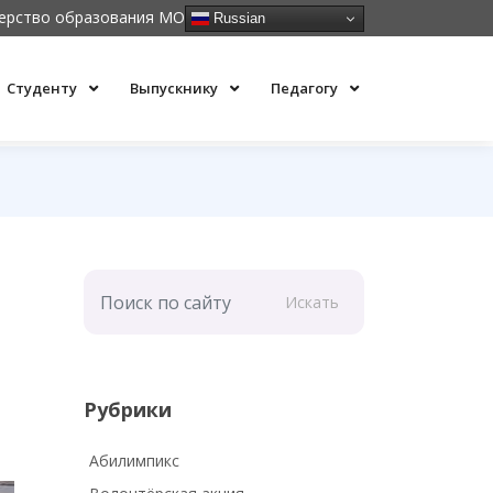
ерство образования МО
Russian
Студенту
Выпускнику
Педагогу
Искать
Рубрики
Абилимпикс