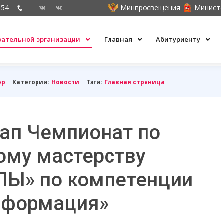
-54
Минпросвещения
Минист
овательной организации
Главная
Абитуриенту
ор
Категории:
Новости
Тэги:
Главная страница
ап Чемпионат по
ому мастерству
Ы» по компетенции
сформация»