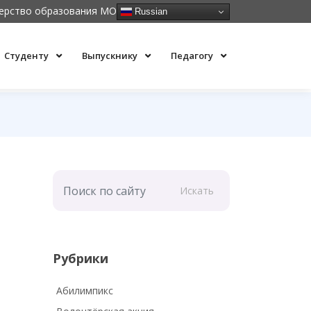
ерство образования МО
Russian
Студенту
Выпускнику
Педагогу
Искать
Рубрики
Абилимпикс