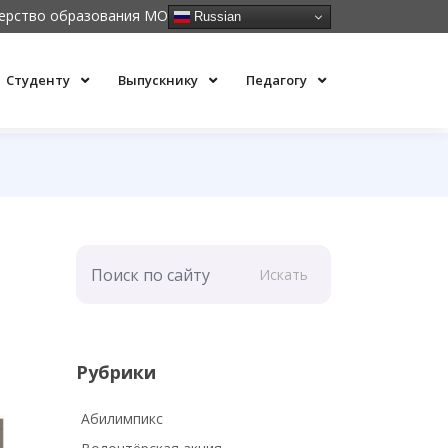
ерство образования МО
Russian
Студенту
Выпускнику
Педагогу
Искать
Рубрики
Абилимпикс