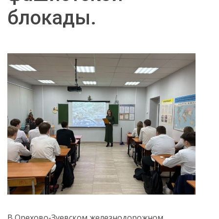
блокады.
В Орехово-Зуевском железнодорожном