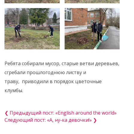
Ребята собирали мусор, старые ветви деревьев,
сгребали прошлогоднюю листву и
траву, приводили в порядок цветочные
клумбы.
❮ Предыдущий пост: «English around the world»
Следующий пост: «А, ну-ка девочки!» ❯