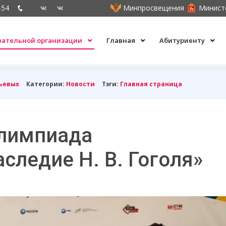
-54
Минпросвещения
Минист
овательной организации
Главная
Абитуриенту
ьевых
Категории:
Новости
Тэги:
Главная страница
олимпиада
следие Н. В. Гоголя»