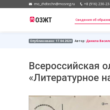
mo_zhdtechn@mosreg.ru
+8 (916) 230-23
ОЗЖТ
Сведения об образ
Опубликовано: 17.04.2024
Автор:
Данила Васил
Всероссийская 
«Литературное на