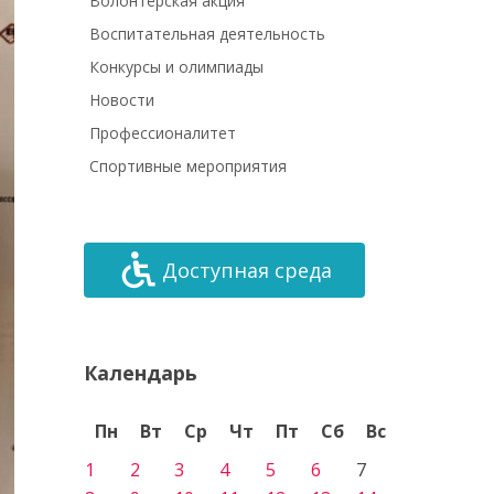
Волонтёрская акция
Воспитательная деятельность
Конкурсы и олимпиады
Новости
Профессионалитет
Спортивные мероприятия
Доступная среда
Календарь
Пн
Вт
Ср
Чт
Пт
Сб
Вс
1
2
3
4
5
6
7