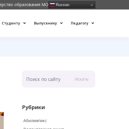
ерство образования МО
Russian
Студенту
Выпускнику
Педагогу
Искать
Рубрики
Абилимпикс