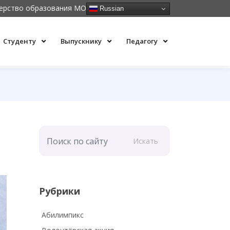
ерство образования МО
Russian
Студенту
Выпускнику
Педагогу
Искать
Рубрики
Абилимпикс