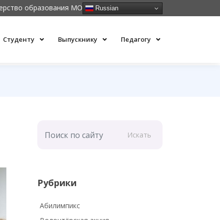
ерство образования МО
Russian
Студенту
Выпускнику
Педагогу
Искать
Рубрики
Абилимпикс