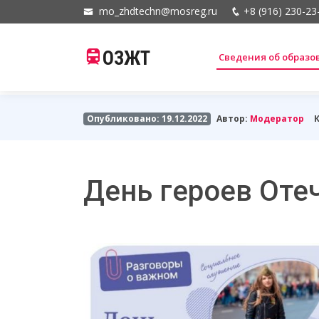
mo_zhdtechn@mosreg.ru
+8 (916) 230-23
ОЗЖТ
Сведения об образ
Опубликовано: 19.12.2022
Автор:
Модератор
День героев Оте