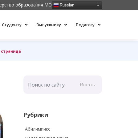
ерство образования МО
Russian
Студенту
Выпускнику
Педагогу
 страница
Искать
Рубрики
Абилимпикс