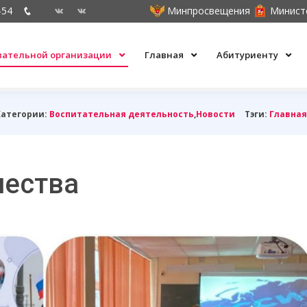
-54
Минпросвещения
Минист
овательной организации
Главная
Абитуриенту
Категории:
Воспитательная деятельность
,
Новости
Тэги:
Главная
чества