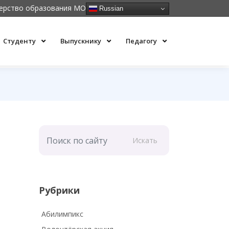
ерство образования МО
Russian
Студенту
Выпускнику
Педагогу
Искать
Рубрики
Абилимпикс