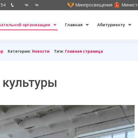
-54
Минпросвещения
Минист
овательной организации
Главная
Абитуриенту
ор
Категории:
Новости
Тэги:
Главная страница
 культуры