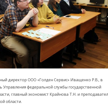
ый директор ООО «Голден Сервис» Иващенко Р.В., в
ь Управления федеральной службы государственной
ласти, главный экономист Крайнова Т.Н. и преподавате
ой области.