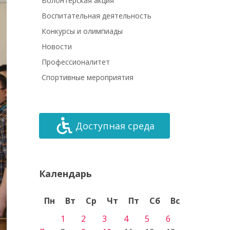
Волонтёрская акция
Воспитательная деятельность
Конкурсы и олимпиады
Новости
Профессионалитет
Спортивные мероприятия
Доступная среда
Календарь
Пн
Вт
Ср
Чт
Пт
Сб
Вс
1
2
3
4
5
6