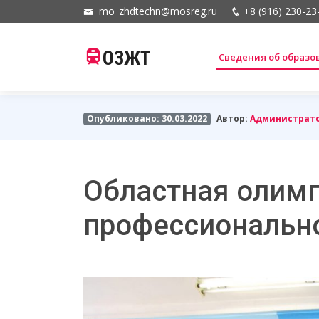
mo_zhdtechn@mosreg.ru
+8 (916) 230-23
ОЗЖТ
Сведения об образ
Опубликовано: 30.03.2022
Автор:
Администрат
Областная олим
профессиональн