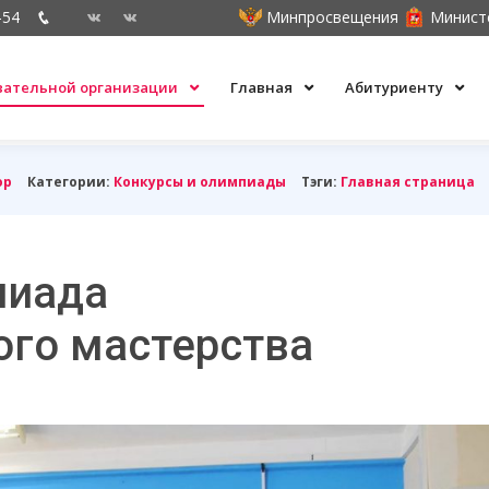
-54
Минпросвещения
Минист
овательной организации
Главная
Абитуриенту
ор
Категории:
Конкурсы и олимпиады
Тэги:
Главная страница
пиада
ого мастерства