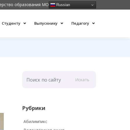
ерство образования МО
Russian
Студенту
Выпускнику
Педагогу
Искать
Рубрики
Абилимпикс