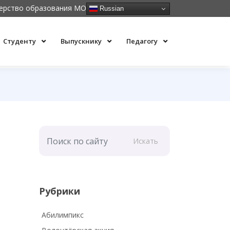
ерство образования МО
Russian
Студенту
Выпускнику
Педагогу
Искать
Рубрики
Абилимпикс