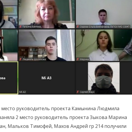
 2 место руководитель проекта Камынина Людмила
 заняла 2 место руководитель проекта Зыкова Марина
ан, Мальков Тимофей, Махов Андрей гр 214 получили