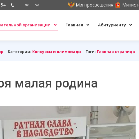
-54
Минпросвещения
Минист
овательной организации
Главная
Абитуриенту
ор
Категории:
Конкурсы и олимпиады
Тэги:
Главная страница
оя малая родина