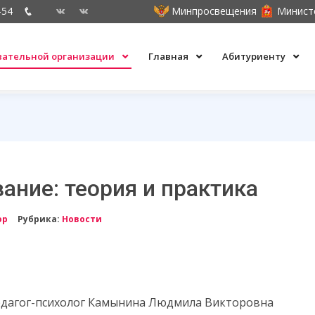
-54
Минпросвещения
Минист
овательной организации
Главная
Абитуриенту
ание: теория и практика
ор
Рубрика:
Новости
дагог-психолог Камынина Людмила Викторовна