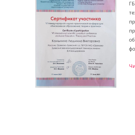
ГБ
те
пр
пр
об
фо
Чи