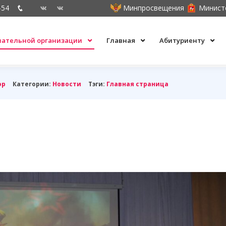
-54
Минпросвещения
Минист
овательной организации
Главная
Абитуриенту
ор
Категории:
Новости
Тэги:
Главная страница