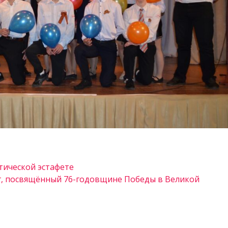
тической эстафете
, посвящённый 76-годовщине Победы в Великой