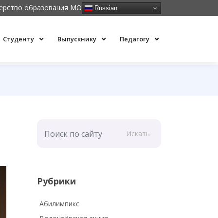
ерство образования МО
Russian
Студенту
Выпускнику
Педагогу
Искать
Рубрики
Абилимпикс