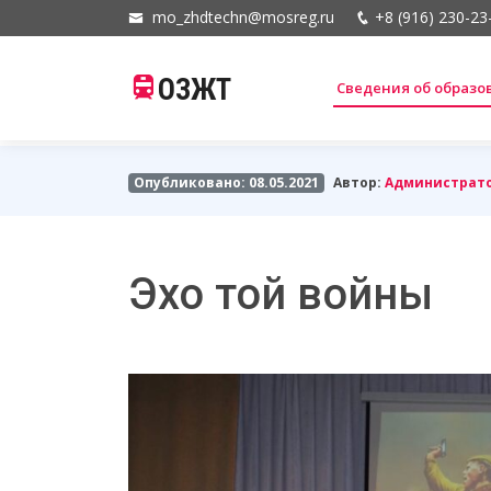
mo_zhdtechn@mosreg.ru
+8 (916) 230-23
ОЗЖТ
Сведения об образ
Опубликовано: 08.05.2021
Автор:
Администрат
Эхо той войны