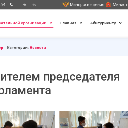
-54
Минпросвещения
Минист
овательной организации
Главная
Абитуриенту
ор
Категории:
Новости
тителем председателя
рламента