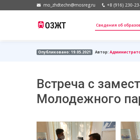
mo_zhdtechn@mosreg.ru
+8 (916) 230-23
ОЗЖТ
Сведения об образ
Опубликовано: 19.05.2021
Автор:
Администрат
Встреча с замес
Молодежного па