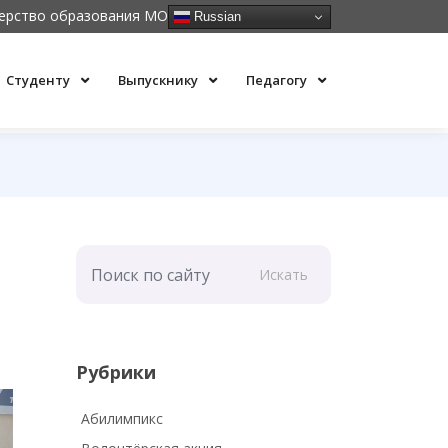
ерство образования МО
Russian
Студенту
Выпускнику
Педагогу
Искать
Рубрики
Абилимпикс