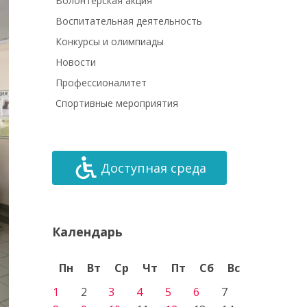
Волонтёрская акция
Воспитательная деятельность
Конкурсы и олимпиады
Новости
Профессионалитет
Спортивные мероприятия
Доступная среда
Календарь
Пн
Вт
Ср
Чт
Пт
Сб
Вс
1
2
3
4
5
6
7