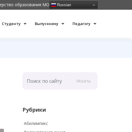
ерство образования МО
Russian
Студенту
Выпускнику
Педагогу
Искать
Рубрики
Абилимпикс