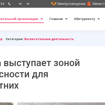
-54
Минпросвещения
Минист
овательной организации
Главная
Абитуриенту
ор
Категории:
Воспитательная деятельность
 выступает зоной
сности для
тних