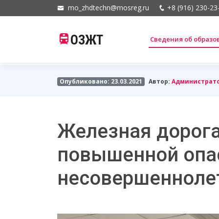
mo_zhdtechn@mosreg.ru
+8 (916) 230-23
ОЗЖТ
Сведения об образ
Опубликовано: 23.03.2021
Автор:
Администрат
Железная дорога
повышенной опа
несовершенноле