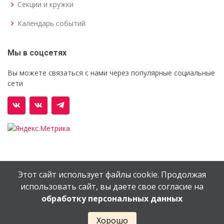
Секции и кружки
Календарь событий
Мы в соцсетях
Вы можете связаться с нами через популярные социальные
сети
Этот сайт использует файлы cookie. Продолжая
© Орехово-Зуевский железнодорожный техникум им.
использовать сайт, вы даете свое согласие на
В.И.Бондаренко
обработку персональных данных
Сайт создан в
EV-DV.RU
Хорошо