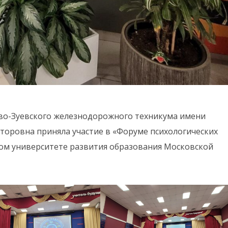
хово-Зуевского железнодорожного техникума имени
оровна приняла участие в «Форуме психологических
м университете развития образования Московской