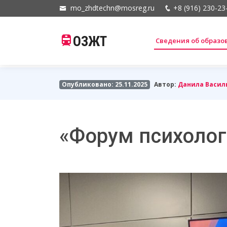
mo_zhdtechn@mosreg.ru
+8 (916) 230-23
ОЗЖТ
Сведения об образ
Опубликовано: 25.11.2025
Автор:
Данила Васил
«Форум психолог