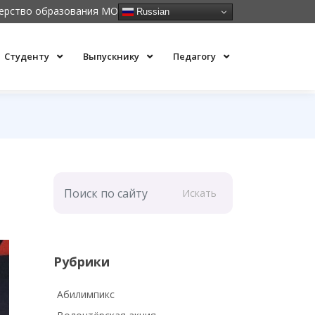
ерство образования МО
Russian
Студенту
Выпускнику
Педагогу
Искать
Рубрики
Абилимпикс