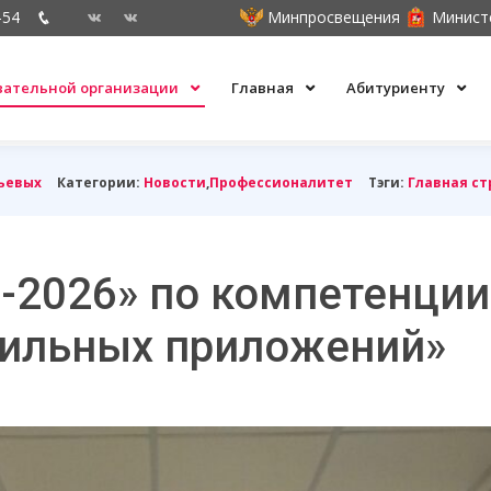
-54
Минпросвещения
Минист
овательной организации
Главная
Абитуриенту
ьевых
Категории:
Новости
,
Профессионалитет
Тэги:
Главная с
-2026» по компетенции
бильных приложений»