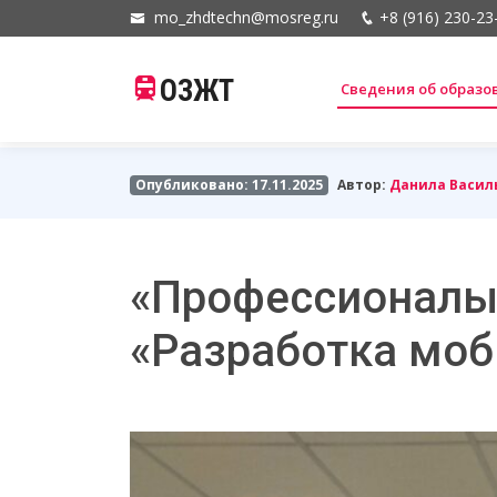
mo_zhdtechn@mosreg.ru
+8 (916) 230-23
ОЗЖТ
Сведения об образ
Опубликовано: 17.11.2025
Автор:
Данила Васил
«Профессионалы
«Разработка мо