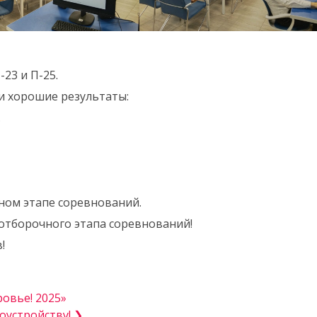
23 и П-25.
и хорошие результаты:
.
ном этапе соревнований.
отборочного этапа соревнований!
!
овье! 2025»
оустройству! ❯