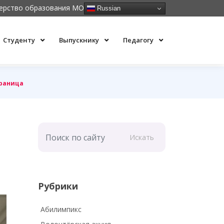
ерство образования МО
Russian
Студенту
Выпускнику
Педагогу
траница
Искать
Рубрики
Абилимпикс