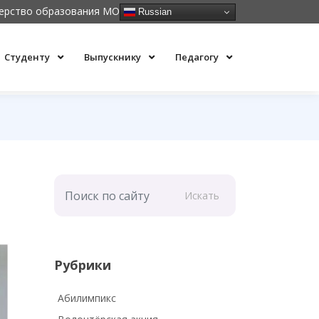
ерство образования МО
Russian
Студенту
Выпускнику
Педагогу
Искать
Рубрики
Абилимпикс