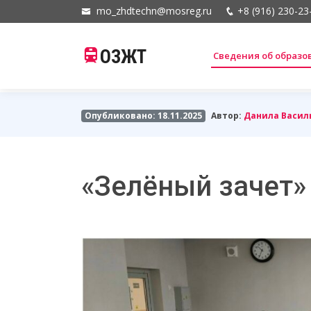
mo_zhdtechn@mosreg.ru
+8 (916) 230-23
ОЗЖТ
Сведения об образ
Опубликовано: 18.11.2025
Автор:
Данила Васил
«Зелёный зачет»