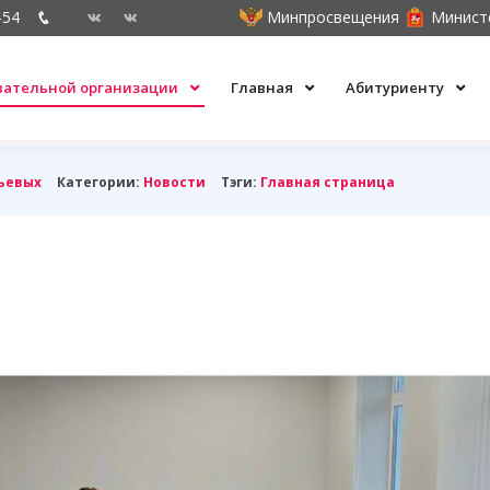
-54
Минпросвещения
Минист
овательной организации
Главная
Абитуриенту
ьевых
Категории:
Новости
Тэги:
Главная страница