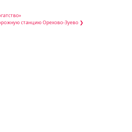
огатство»
дорожную станцию Орехово-Зуево ❯