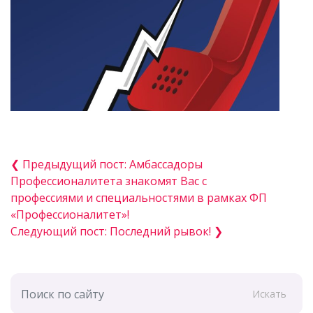
❮ Предыдущий пост: Амбассадоры
Профессионалитета знакомят Вас с
профессиями и специальностями в рамках ФП
«Профессионалитет»!
Следующий пост: Последний рывок! ❯
Искать