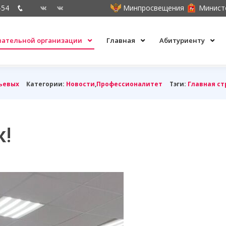
-54
Минпросвещения
Минист
овательной организации
Главная
Абитуриенту
ьевых
Категории:
Новости
,
Профессионалитет
Тэги:
Главная с
!