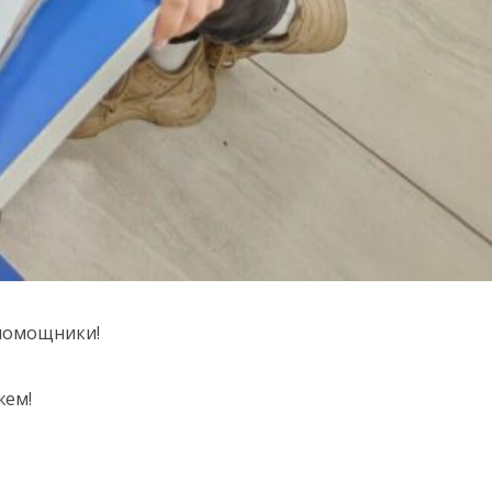
 помощники!
жем!