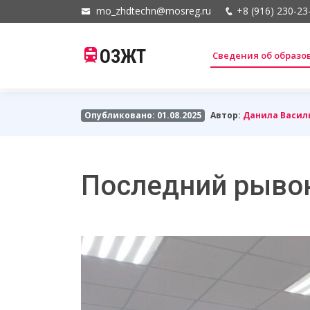
mo_zhdtechn@mosreg.ru
+8 (916) 230-23
ОЗЖТ
Сведения об образ
Опубликовано: 01.08.2025
Автор:
Данила Васил
Последний рывок