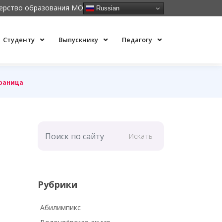
ерство образования МО
Russian
Студенту
Выпускнику
Педагогу
траница
Искать
Рубрики
Абилимпикс